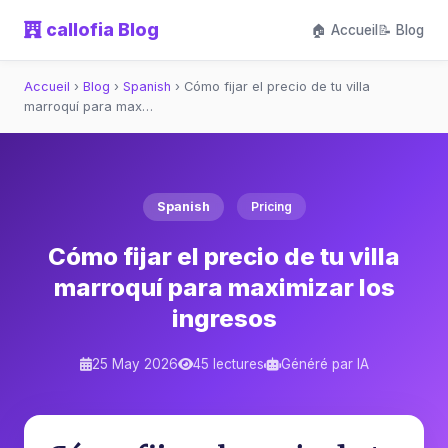
callofia Blog
🏠 Accueil
📝 Blog
Accueil
›
Blog
›
Spanish
›
Cómo fijar el precio de tu villa
marroquí para max…
Spanish
Pricing
Cómo fijar el precio de tu villa
marroquí para maximizar los
ingresos
25 May 2026
45 lectures
Généré par IA