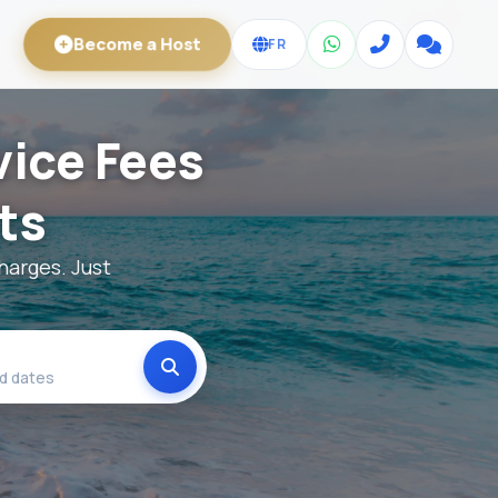
Become a Host
FR
vice Fees
ts
harges. Just