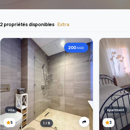
2 propriétés disponibles
· Extra
200
MAD
Villa
Apartment
5
3
1 / 8