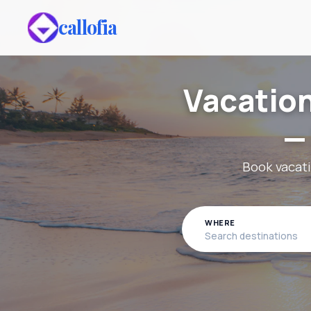
callofia
Vacation
—
Book vacati
WHERE