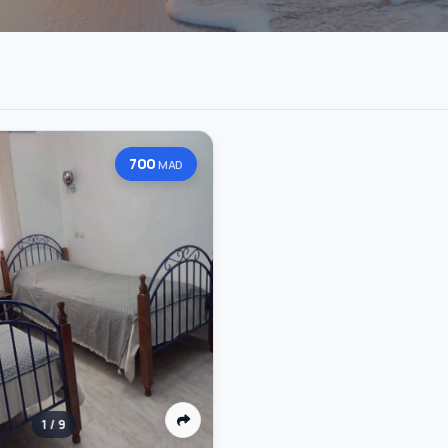
700
MAD
1 / 9