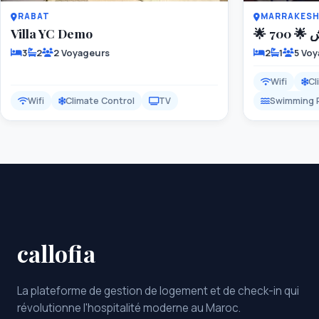
RABAT
MARRAKES
Villa YC Demo
3
2
2 Voyageurs
2
1
5 Vo
Wifi
Cl
Wifi
Climate Control
TV
Swimming 
callofia
La plateforme de gestion de logement et de check-in qui
révolutionne l'hospitalité moderne au Maroc.